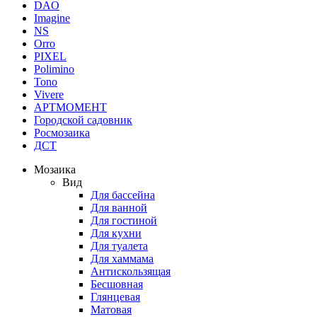
DAO
Imagine
NS
Orro
PIXEL
Polimino
Tono
Vivere
АРТМОМЕНТ
Городской садовник
Росмозаика
ДСТ
Мозаика
Вид
Для бассейна
Для ванной
Для гостиной
Для кухни
Для туалета
Для хаммама
Антискользящая
Бесшовная
Глянцевая
Матовая