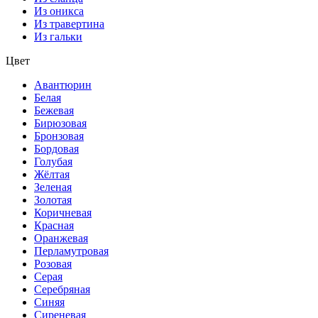
Из оникса
Из травертина
Из гальки
Цвет
Авантюрин
Белая
Бежевая
Бирюзовая
Бронзовая
Бордовая
Голубая
Жёлтая
Зеленая
Золотая
Коричневая
Красная
Оранжевая
Перламутровая
Розовая
Серая
Серебряная
Синяя
Сиреневая