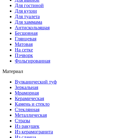
Для гостиной
Для кухни
Для туалета
Для хаммама
Антискользящая
Бесшовная
Глянцевая
Матовая
На сетке
Пэчворк
Фольгированная
Материал
Вулканический туф
Зеркальная
Мраморная
Керамическая
Камень и стекло
Стеклянная
Металлическая
Стразы
Из ракушек
Из керамогранита
Из сланца