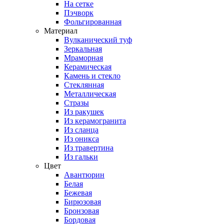
На сетке
Пэчворк
Фольгированная
Материал
Вулканический туф
Зеркальная
Мраморная
Керамическая
Камень и стекло
Стеклянная
Металлическая
Стразы
Из ракушек
Из керамогранита
Из сланца
Из оникса
Из травертина
Из гальки
Цвет
Авантюрин
Белая
Бежевая
Бирюзовая
Бронзовая
Бордовая