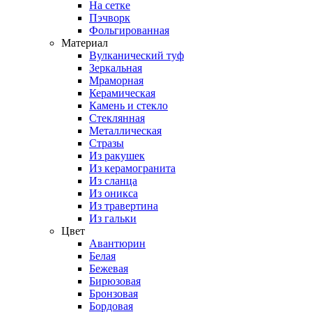
На сетке
Пэчворк
Фольгированная
Материал
Вулканический туф
Зеркальная
Мраморная
Керамическая
Камень и стекло
Стеклянная
Металлическая
Стразы
Из ракушек
Из керамогранита
Из сланца
Из оникса
Из травертина
Из гальки
Цвет
Авантюрин
Белая
Бежевая
Бирюзовая
Бронзовая
Бордовая