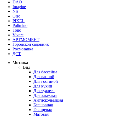
DAO
Imagine
NS
Orro
PIXEL
Polimino
Tono
Vivere
АРТМОМЕНТ
Городской садовник
Росмозаика
ДСТ
Мозаика
Вид
Для бассейна
Для ванной
Для гостиной
Для кухни
Для туалета
Для хаммама
Антискользящая
Бесшовная
Глянцевая
Матовая