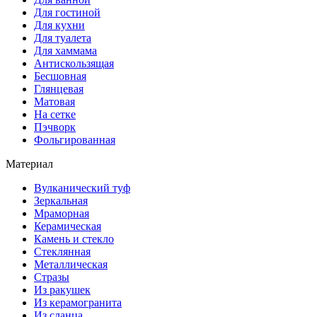
Для гостиной
Для кухни
Для туалета
Для хаммама
Антискользящая
Бесшовная
Глянцевая
Матовая
На сетке
Пэчворк
Фольгированная
Материал
Вулканический туф
Зеркальная
Мраморная
Керамическая
Камень и стекло
Стеклянная
Металлическая
Стразы
Из ракушек
Из керамогранита
Из сланца