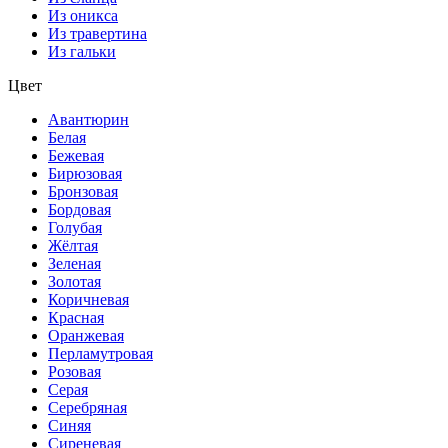
Из оникса
Из травертина
Из гальки
Цвет
Авантюрин
Белая
Бежевая
Бирюзовая
Бронзовая
Бордовая
Голубая
Жёлтая
Зеленая
Золотая
Коричневая
Красная
Оранжевая
Перламутровая
Розовая
Серая
Серебряная
Синяя
Сиреневая