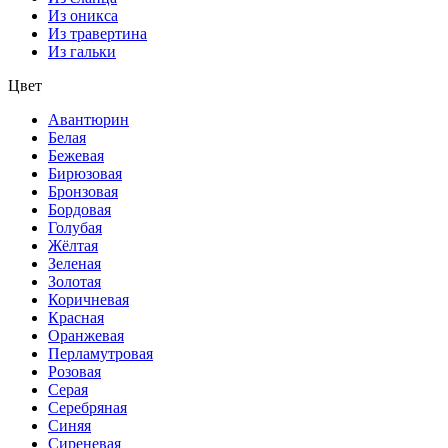
Из оникса
Из травертина
Из гальки
Цвет
Авантюрин
Белая
Бежевая
Бирюзовая
Бронзовая
Бордовая
Голубая
Жёлтая
Зеленая
Золотая
Коричневая
Красная
Оранжевая
Перламутровая
Розовая
Серая
Серебряная
Синяя
Сиреневая