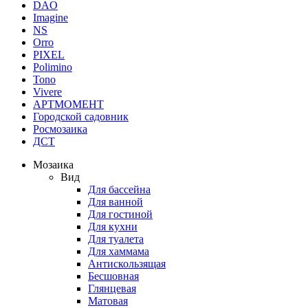
DAO
Imagine
NS
Orro
PIXEL
Polimino
Tono
Vivere
АРТМОМЕНТ
Городской садовник
Росмозаика
ДСТ
Мозаика
Вид
Для бассейна
Для ванной
Для гостиной
Для кухни
Для туалета
Для хаммама
Антискользящая
Бесшовная
Глянцевая
Матовая