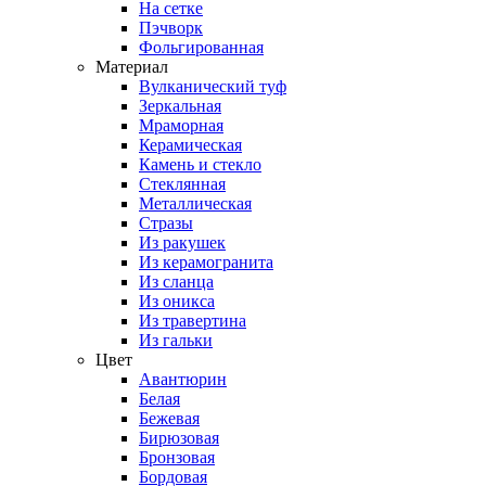
На сетке
Пэчворк
Фольгированная
Материал
Вулканический туф
Зеркальная
Мраморная
Керамическая
Камень и стекло
Стеклянная
Металлическая
Стразы
Из ракушек
Из керамогранита
Из сланца
Из оникса
Из травертина
Из гальки
Цвет
Авантюрин
Белая
Бежевая
Бирюзовая
Бронзовая
Бордовая