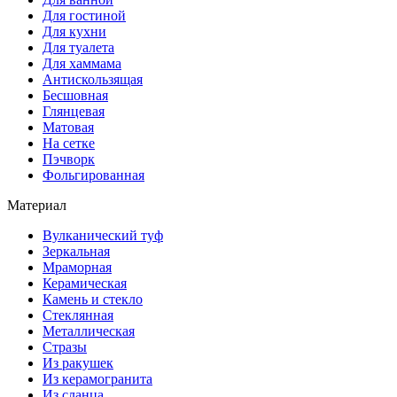
Для гостиной
Для кухни
Для туалета
Для хаммама
Антискользящая
Бесшовная
Глянцевая
Матовая
На сетке
Пэчворк
Фольгированная
Материал
Вулканический туф
Зеркальная
Мраморная
Керамическая
Камень и стекло
Стеклянная
Металлическая
Стразы
Из ракушек
Из керамогранита
Из сланца