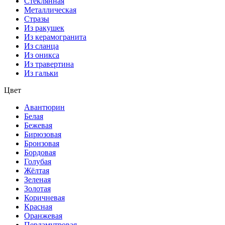
Стеклянная
Металлическая
Стразы
Из ракушек
Из керамогранита
Из сланца
Из оникса
Из травертина
Из гальки
Цвет
Авантюрин
Белая
Бежевая
Бирюзовая
Бронзовая
Бордовая
Голубая
Жёлтая
Зеленая
Золотая
Коричневая
Красная
Оранжевая
Перламутровая