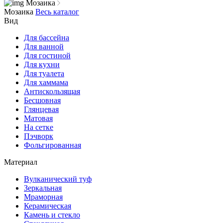
Мозаика
Мозаика
Весь каталог
Вид
Для бассейна
Для ванной
Для гостиной
Для кухни
Для туалета
Для хаммама
Антискользящая
Бесшовная
Глянцевая
Матовая
На сетке
Пэчворк
Фольгированная
Материал
Вулканический туф
Зеркальная
Мраморная
Керамическая
Камень и стекло