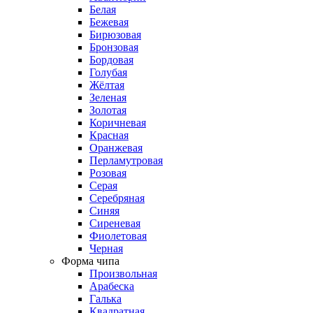
Белая
Бежевая
Бирюзовая
Бронзовая
Бордовая
Голубая
Жёлтая
Зеленая
Золотая
Коричневая
Красная
Оранжевая
Перламутровая
Розовая
Серая
Серебряная
Синяя
Сиреневая
Фиолетовая
Черная
Форма чипа
Произвольная
Арабеска
Галька
Квадратная