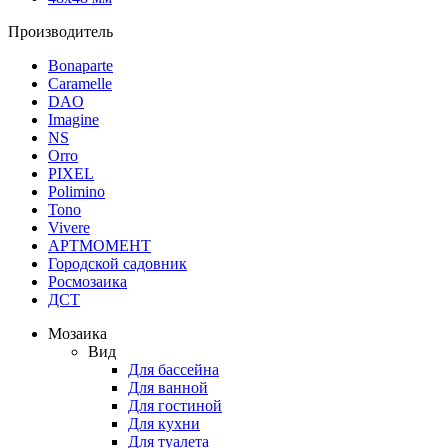
Производитель
Bonaparte
Caramelle
DAO
Imagine
NS
Orro
PIXEL
Polimino
Tono
Vivere
АРТМОМЕНТ
Городской садовник
Росмозаика
ДСТ
Мозаика
Вид
Для бассейна
Для ванной
Для гостиной
Для кухни
Для туалета