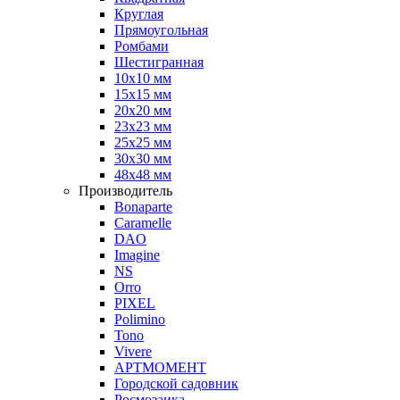
Круглая
Прямоугольная
Ромбами
Шестигранная
10х10 мм
15х15 мм
20х20 мм
23х23 мм
25х25 мм
30х30 мм
48х48 мм
Производитель
Bonaparte
Caramelle
DAO
Imagine
NS
Orro
PIXEL
Polimino
Tono
Vivere
АРТМОМЕНТ
Городской садовник
Росмозаика