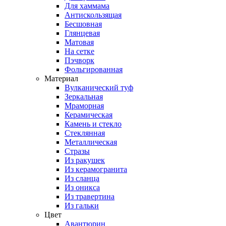
Для хаммама
Антискользящая
Бесшовная
Глянцевая
Матовая
На сетке
Пэчворк
Фольгированная
Материал
Вулканический туф
Зеркальная
Мраморная
Керамическая
Камень и стекло
Стеклянная
Металлическая
Стразы
Из ракушек
Из керамогранита
Из сланца
Из оникса
Из травертина
Из гальки
Цвет
Авантюрин