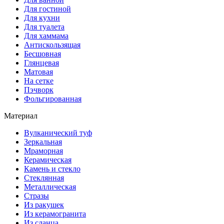
Для гостиной
Для кухни
Для туалета
Для хаммама
Антискользящая
Бесшовная
Глянцевая
Матовая
На сетке
Пэчворк
Фольгированная
Материал
Вулканический туф
Зеркальная
Мраморная
Керамическая
Камень и стекло
Стеклянная
Металлическая
Стразы
Из ракушек
Из керамогранита
Из сланца