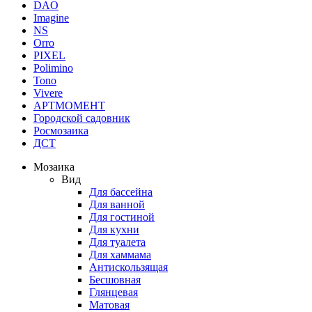
DAO
Imagine
NS
Orro
PIXEL
Polimino
Tono
Vivere
АРТМОМЕНТ
Городской садовник
Росмозаика
ДСТ
Мозаика
Вид
Для бассейна
Для ванной
Для гостиной
Для кухни
Для туалета
Для хаммама
Антискользящая
Бесшовная
Глянцевая
Матовая