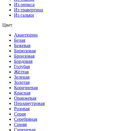
Из оникса
Из травертина
Из гальки
Цвет
Авантюрин
Белая
Бежевая
Бирюзовая
Бронзовая
Бордовая
Голубая
Жёлтая
Зеленая
Золотая
Коричневая
Красная
Оранжевая
Перламутровая
Розовая
Серая
Серебряная
Синяя
Сиреневая