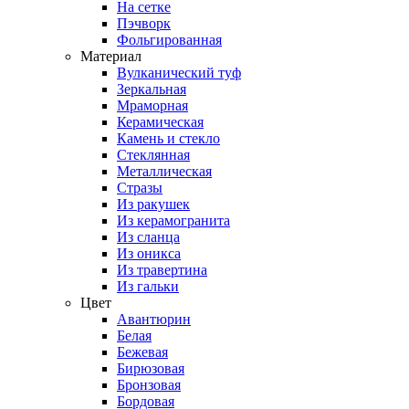
На сетке
Пэчворк
Фольгированная
Материал
Вулканический туф
Зеркальная
Мраморная
Керамическая
Камень и стекло
Стеклянная
Металлическая
Стразы
Из ракушек
Из керамогранита
Из сланца
Из оникса
Из травертина
Из гальки
Цвет
Авантюрин
Белая
Бежевая
Бирюзовая
Бронзовая
Бордовая