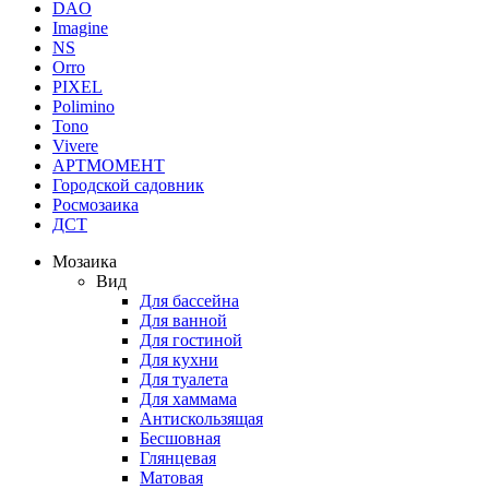
DAO
Imagine
NS
Orro
PIXEL
Polimino
Tono
Vivere
АРТМОМЕНТ
Городской садовник
Росмозаика
ДСТ
Мозаика
Вид
Для бассейна
Для ванной
Для гостиной
Для кухни
Для туалета
Для хаммама
Антискользящая
Бесшовная
Глянцевая
Матовая