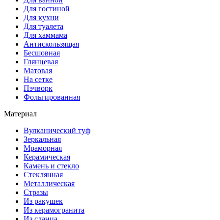
Для гостиной
Для кухни
Для туалета
Для хаммама
Антискользящая
Бесшовная
Глянцевая
Матовая
На сетке
Пэчворк
Фольгированная
Материал
Вулканический туф
Зеркальная
Мраморная
Керамическая
Камень и стекло
Стеклянная
Металлическая
Стразы
Из ракушек
Из керамогранита
Из сланца