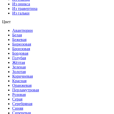
Из оникса
Из травертина
Из гальки
Цвет
Авантюрин
Белая
Бежевая
Бирюзовая
Бронзовая
Бордовая
Голубая
Жёлтая
Зеленая
Золотая
Коричневая
Красная
Оранжевая
Перламутровая
Розовая
Серая
Серебряная
Синяя
Сиреневая