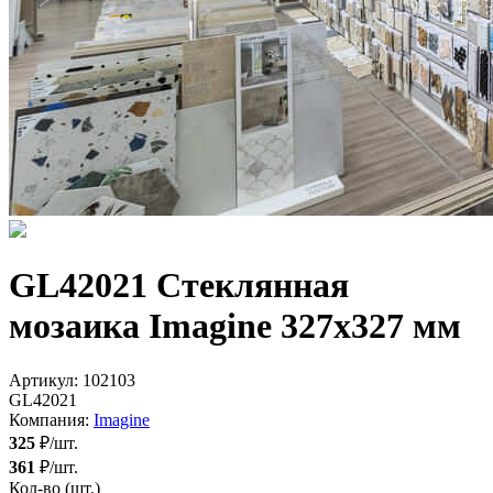
GL42021 Стеклянная
мозаика Imagine 327x327 мм
Артикул:
102103
GL42021
Компания:
Imagine
325
₽/шт.
361
₽/шт.
Кол-во (шт.)