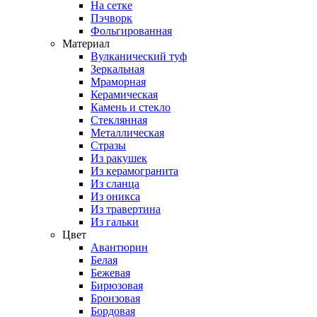
На сетке
Пэчворк
Фольгированная
Материал
Вулканический туф
Зеркальная
Мраморная
Керамическая
Камень и стекло
Стеклянная
Металлическая
Стразы
Из ракушек
Из керамогранита
Из сланца
Из оникса
Из травертина
Из гальки
Цвет
Авантюрин
Белая
Бежевая
Бирюзовая
Бронзовая
Бордовая