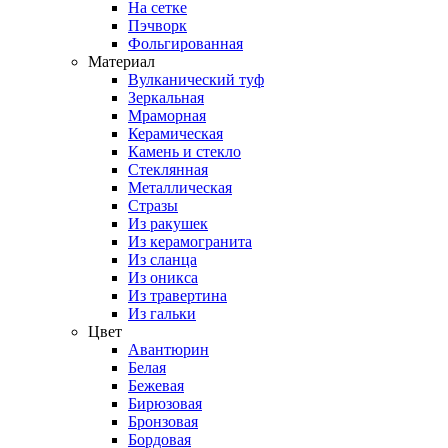
На сетке
Пэчворк
Фольгированная
Материал
Вулканический туф
Зеркальная
Мраморная
Керамическая
Камень и стекло
Стеклянная
Металлическая
Стразы
Из ракушек
Из керамогранита
Из сланца
Из оникса
Из травертина
Из гальки
Цвет
Авантюрин
Белая
Бежевая
Бирюзовая
Бронзовая
Бордовая