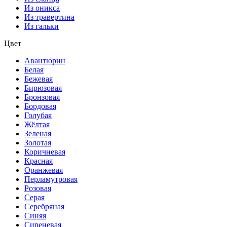
Из оникса
Из травертина
Из гальки
Цвет
Авантюрин
Белая
Бежевая
Бирюзовая
Бронзовая
Бордовая
Голубая
Жёлтая
Зеленая
Золотая
Коричневая
Красная
Оранжевая
Перламутровая
Розовая
Серая
Серебряная
Синяя
Сиреневая