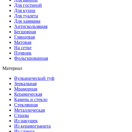
Для гостиной
Для кухни
Для туалета
Для хаммама
Антискользящая
Бесшовная
Глянцевая
Матовая
На сетке
Пэчворк
Фольгированная
Материал
Вулканический туф
Зеркальная
Мраморная
Керамическая
Камень и стекло
Стеклянная
Металлическая
Стразы
Из ракушек
Из керамогранита
Из сланца