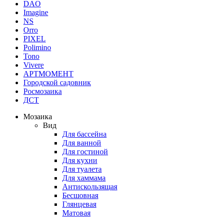
DAO
Imagine
NS
Orro
PIXEL
Polimino
Tono
Vivere
АРТМОМЕНТ
Городской садовник
Росмозаика
ДСТ
Мозаика
Вид
Для бассейна
Для ванной
Для гостиной
Для кухни
Для туалета
Для хаммама
Антискользящая
Бесшовная
Глянцевая
Матовая