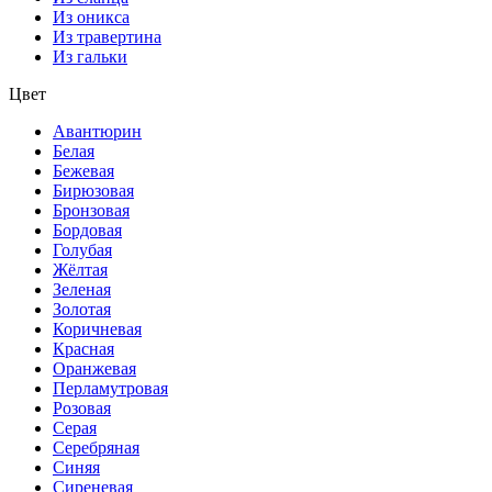
Из оникса
Из травертина
Из гальки
Цвет
Авантюрин
Белая
Бежевая
Бирюзовая
Бронзовая
Бордовая
Голубая
Жёлтая
Зеленая
Золотая
Коричневая
Красная
Оранжевая
Перламутровая
Розовая
Серая
Серебряная
Синяя
Сиреневая