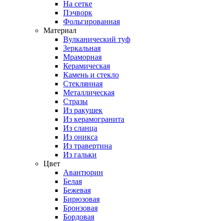
На сетке
Пэчворк
Фольгированная
Материал
Вулканический туф
Зеркальная
Мраморная
Керамическая
Камень и стекло
Стеклянная
Металлическая
Стразы
Из ракушек
Из керамогранита
Из сланца
Из оникса
Из травертина
Из гальки
Цвет
Авантюрин
Белая
Бежевая
Бирюзовая
Бронзовая
Бордовая