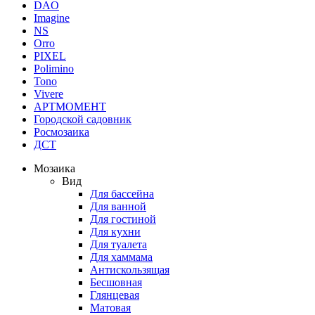
DAO
Imagine
NS
Orro
PIXEL
Polimino
Tono
Vivere
АРТМОМЕНТ
Городской садовник
Росмозаика
ДСТ
Мозаика
Вид
Для бассейна
Для ванной
Для гостиной
Для кухни
Для туалета
Для хаммама
Антискользящая
Бесшовная
Глянцевая
Матовая