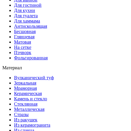
Для гостиной
Для кухни
Для туалета
Для хаммама
Антискользящая
Бесшовная
Глянцевая
Матовая
На сетке
Пэчворк
Фольгированная
Материал
Вулканический туф
Зеркальная
Мраморная
Керамическая
Камень и стекло
Стеклянная
Металлическая
Стразы
Из ракушек
Из керамогранита
Из сланца