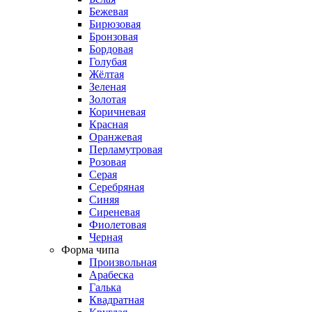
Бежевая
Бирюзовая
Бронзовая
Бордовая
Голубая
Жёлтая
Зеленая
Золотая
Коричневая
Красная
Оранжевая
Перламутровая
Розовая
Серая
Серебряная
Синяя
Сиреневая
Фиолетовая
Черная
Форма чипа
Произвольная
Арабеска
Галька
Квадратная