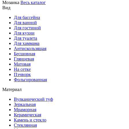
Мозаика
Весь каталог
Вид
Для бассейна
Для ванной
Для гостиной
Для кухни
Для туалета
Для хаммама
Антискользящая
Бесшовная
Глянцевая
Матовая
На сетке
Пэчворк
Фольгированная
Материал
Вулканический туф
Зеркальная
Мраморная
Керамическая
Камень и стекло
Стеклянная