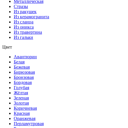
Металлическая
Стразы
Из ракушек
Из керамогранита
Из сланца
Из оникса
Из травертина
Из гальки
Цвет
Авантюрин
Белая
Бежевая
Бирюзовая
Бронзовая
Бордовая
Голубая
Жёлтая
Зеленая
Золотая
Коричневая
Красная
Оранжевая
Перламутровая