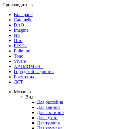
Производитель
Bonaparte
Caramelle
DAO
Imagine
NS
Orro
PIXEL
Polimino
Tono
Vivere
АРТМОМЕНТ
Городской садовник
Росмозаика
ДСТ
Мозаика
Вид
Для бассейна
Для ванной
Для гостиной
Для кухни
Для туалета
Для хаммама