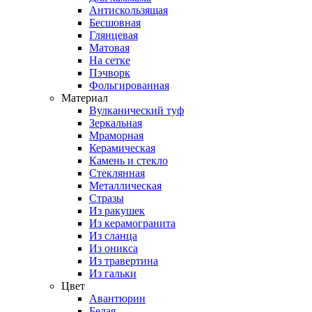
Антискользящая
Бесшовная
Глянцевая
Матовая
На сетке
Пэчворк
Фольгированная
Материал
Вулканический туф
Зеркальная
Мраморная
Керамическая
Камень и стекло
Стеклянная
Металлическая
Стразы
Из ракушек
Из керамогранита
Из сланца
Из оникса
Из травертина
Из гальки
Цвет
Авантюрин
Белая