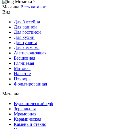
Мозаика
Мозаика
Весь каталог
Вид
Для бассейна
Для ванной
Для гостиной
Для кухни
Для туалета
Для хаммама
Антискользящая
Бесшовная
Глянцевая
Матовая
На сетке
Пэчворк
Фольгированная
Материал
Вулканический туф
Зеркальная
Мраморная
Керамическая
Камень и стекло