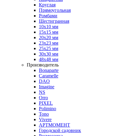
Круглая
Прямоугольная
Ромбами
Шестигранная
10х10 мм
15х15 мм
20х20 мм
23х23 мм
25х25 мм
30х30 мм
48х48 мм
Производитель
Bonaparte
Caramelle
DAO
Imagine
NS
Orro
PIXEL
Polimino
Tono
Vivere
АРТМОМЕНТ
Городской садовник
Росмозаика