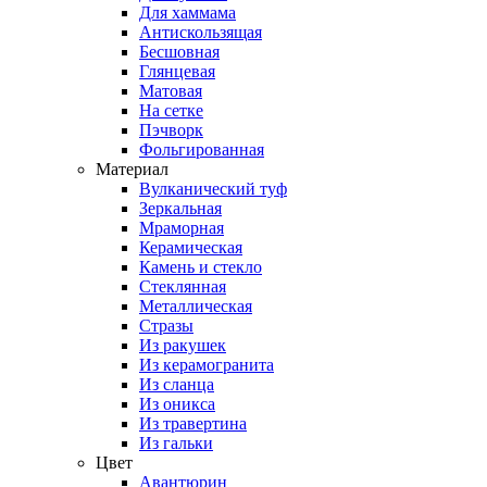
Для хаммама
Антискользящая
Бесшовная
Глянцевая
Матовая
На сетке
Пэчворк
Фольгированная
Материал
Вулканический туф
Зеркальная
Мраморная
Керамическая
Камень и стекло
Стеклянная
Металлическая
Стразы
Из ракушек
Из керамогранита
Из сланца
Из оникса
Из травертина
Из гальки
Цвет
Авантюрин