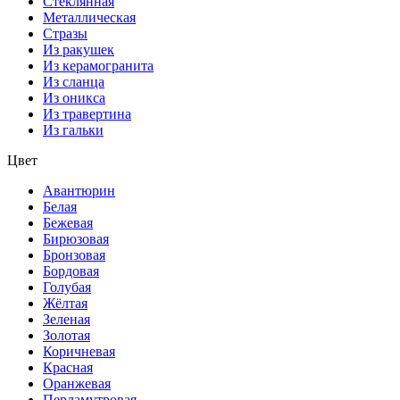
Стеклянная
Металлическая
Стразы
Из ракушек
Из керамогранита
Из сланца
Из оникса
Из травертина
Из гальки
Цвет
Авантюрин
Белая
Бежевая
Бирюзовая
Бронзовая
Бордовая
Голубая
Жёлтая
Зеленая
Золотая
Коричневая
Красная
Оранжевая
Перламутровая