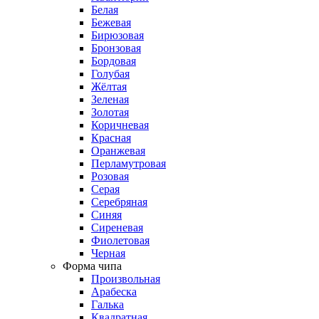
Белая
Бежевая
Бирюзовая
Бронзовая
Бордовая
Голубая
Жёлтая
Зеленая
Золотая
Коричневая
Красная
Оранжевая
Перламутровая
Розовая
Серая
Серебряная
Синяя
Сиреневая
Фиолетовая
Черная
Форма чипа
Произвольная
Арабеска
Галька
Квадратная