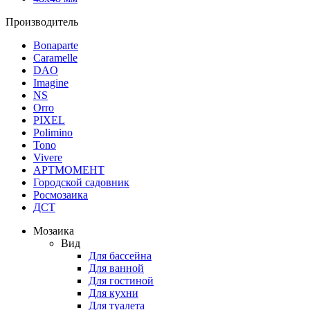
Производитель
Bonaparte
Caramelle
DAO
Imagine
NS
Orro
PIXEL
Polimino
Tono
Vivere
АРТМОМЕНТ
Городской садовник
Росмозаика
ДСТ
Мозаика
Вид
Для бассейна
Для ванной
Для гостиной
Для кухни
Для туалета