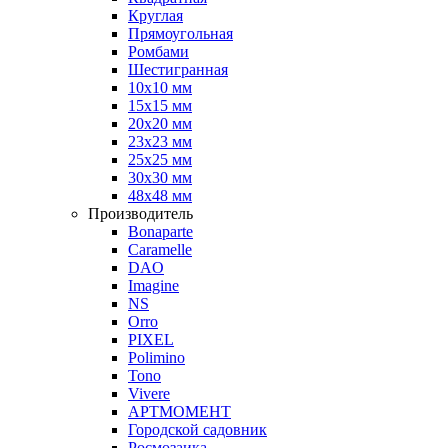
Круглая
Прямоугольная
Ромбами
Шестигранная
10х10 мм
15х15 мм
20х20 мм
23х23 мм
25х25 мм
30х30 мм
48х48 мм
Производитель
Bonaparte
Caramelle
DAO
Imagine
NS
Orro
PIXEL
Polimino
Tono
Vivere
АРТМОМЕНТ
Городской садовник
Росмозаика