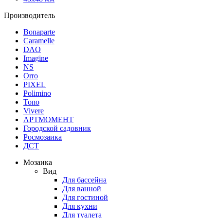
Производитель
Bonaparte
Caramelle
DAO
Imagine
NS
Orro
PIXEL
Polimino
Tono
Vivere
АРТМОМЕНТ
Городской садовник
Росмозаика
ДСТ
Мозаика
Вид
Для бассейна
Для ванной
Для гостиной
Для кухни
Для туалета