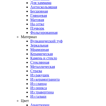
Для хаммама
Антискользящая
Бесшовная
Глянцевая
Матовая
На сетке
Пэчворк
Фольгированная
Материал
Вулканический туф
Зеркальная
Мраморная
Керамическая
Камень и стекло
Стеклянная
Металлическая
Стразы
Из ракушек
Из керамогранита
Из сланца
Из оникса
Из травертина
Из гальки
Цвет
Авантюрин