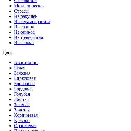
Стеклянная
Металлическая
Стразы
Из ракушек
Из керамогранита
Из сланца
Из оникса
Из травертина
Из гальки
Цвет
Авантюрин
Белая
Бежевая
Бирюзовая
Бронзовая
Бордовая
Голубая
Жёлтая
Зеленая
Золотая
Коричневая
Красная
Оранжевая
Перламутровая