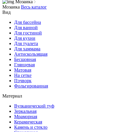
Мозаика
Мозаика
Весь каталог
Вид
Для бассейна
Для ванной
Для гостиной
Для кухни
Для туалета
Для хаммама
Антискользящая
Бесшовная
Глянцевая
Матовая
На сетке
Пэчворк
Фольгированная
Материал
Вулканический туф
Зеркальная
Мраморная
Керамическая
Камень и стекло