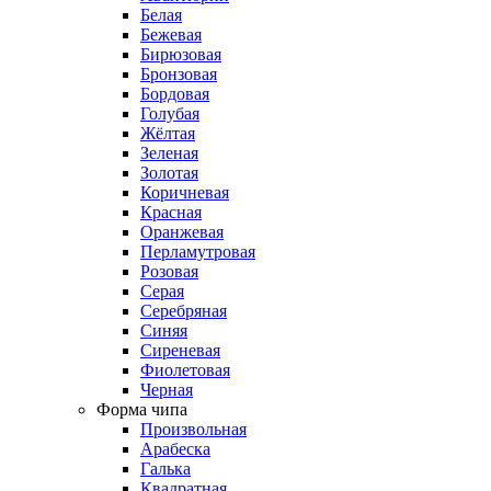
Белая
Бежевая
Бирюзовая
Бронзовая
Бордовая
Голубая
Жёлтая
Зеленая
Золотая
Коричневая
Красная
Оранжевая
Перламутровая
Розовая
Серая
Серебряная
Синяя
Сиреневая
Фиолетовая
Черная
Форма чипа
Произвольная
Арабеска
Галька
Квадратная