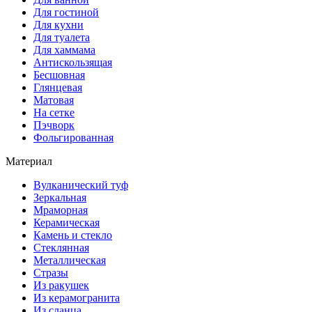
Для гостиной
Для кухни
Для туалета
Для хаммама
Антискользящая
Бесшовная
Глянцевая
Матовая
На сетке
Пэчворк
Фольгированная
Материал
Вулканический туф
Зеркальная
Мраморная
Керамическая
Камень и стекло
Стеклянная
Металлическая
Стразы
Из ракушек
Из керамогранита
Из сланца