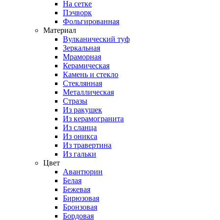
На сетке
Пэчворк
Фольгированная
Материал
Вулканический туф
Зеркальная
Мраморная
Керамическая
Камень и стекло
Стеклянная
Металлическая
Стразы
Из ракушек
Из керамогранита
Из сланца
Из оникса
Из травертина
Из гальки
Цвет
Авантюрин
Белая
Бежевая
Бирюзовая
Бронзовая
Бордовая