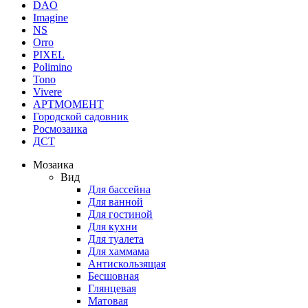
DAO
Imagine
NS
Orro
PIXEL
Polimino
Tono
Vivere
АРТМОМЕНТ
Городской садовник
Росмозаика
ДСТ
Мозаика
Вид
Для бассейна
Для ванной
Для гостиной
Для кухни
Для туалета
Для хаммама
Антискользящая
Бесшовная
Глянцевая
Матовая