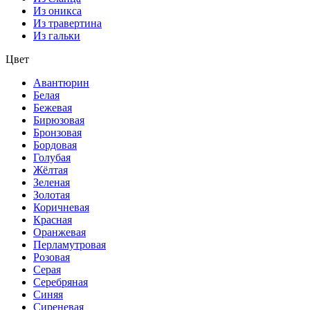
Из оникса
Из травертина
Из гальки
Цвет
Авантюрин
Белая
Бежевая
Бирюзовая
Бронзовая
Бордовая
Голубая
Жёлтая
Зеленая
Золотая
Коричневая
Красная
Оранжевая
Перламутровая
Розовая
Серая
Серебряная
Синяя
Сиреневая