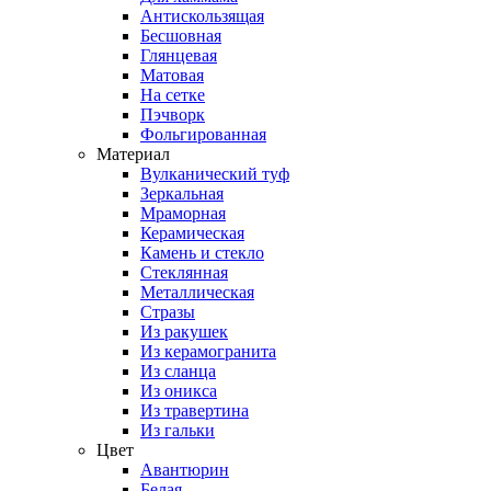
Антискользящая
Бесшовная
Глянцевая
Матовая
На сетке
Пэчворк
Фольгированная
Материал
Вулканический туф
Зеркальная
Мраморная
Керамическая
Камень и стекло
Стеклянная
Металлическая
Стразы
Из ракушек
Из керамогранита
Из сланца
Из оникса
Из травертина
Из гальки
Цвет
Авантюрин
Белая