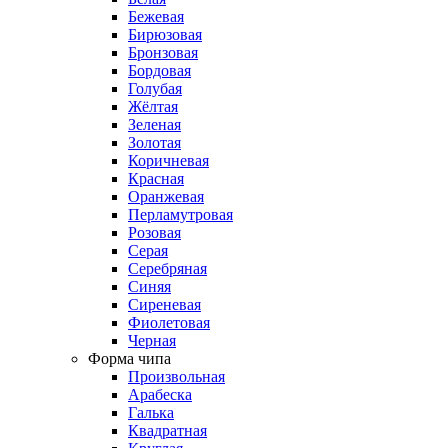
Бежевая
Бирюзовая
Бронзовая
Бордовая
Голубая
Жёлтая
Зеленая
Золотая
Коричневая
Красная
Оранжевая
Перламутровая
Розовая
Серая
Серебряная
Синяя
Сиреневая
Фиолетовая
Черная
Форма чипа
Произвольная
Арабеска
Галька
Квадратная