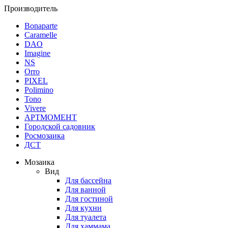
Производитель
Bonaparte
Caramelle
DAO
Imagine
NS
Orro
PIXEL
Polimino
Tono
Vivere
АРТМОМЕНТ
Городской садовник
Росмозаика
ДСТ
Мозаика
Вид
Для бассейна
Для ванной
Для гостиной
Для кухни
Для туалета
Для хаммама