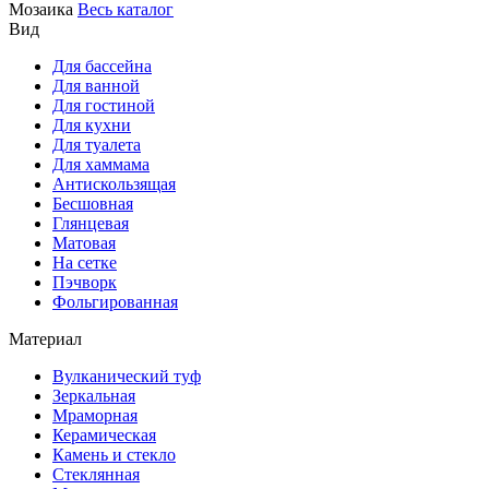
Мозаика
Весь каталог
Вид
Для бассейна
Для ванной
Для гостиной
Для кухни
Для туалета
Для хаммама
Антискользящая
Бесшовная
Глянцевая
Матовая
На сетке
Пэчворк
Фольгированная
Материал
Вулканический туф
Зеркальная
Мраморная
Керамическая
Камень и стекло
Стеклянная