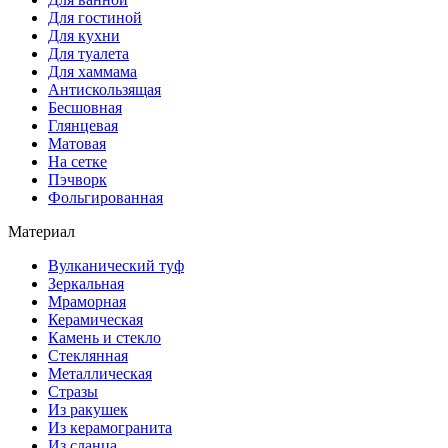
Для гостиной
Для кухни
Для туалета
Для хаммама
Антискользящая
Бесшовная
Глянцевая
Матовая
На сетке
Пэчворк
Фольгированная
Материал
Вулканический туф
Зеркальная
Мраморная
Керамическая
Камень и стекло
Стеклянная
Металлическая
Стразы
Из ракушек
Из керамогранита
Из сланца