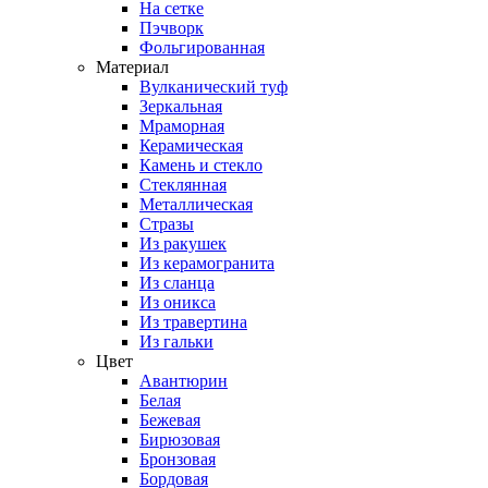
На сетке
Пэчворк
Фольгированная
Материал
Вулканический туф
Зеркальная
Мраморная
Керамическая
Камень и стекло
Стеклянная
Металлическая
Стразы
Из ракушек
Из керамогранита
Из сланца
Из оникса
Из травертина
Из гальки
Цвет
Авантюрин
Белая
Бежевая
Бирюзовая
Бронзовая
Бордовая