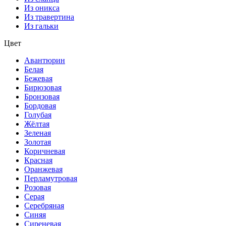
Из оникса
Из травертина
Из гальки
Цвет
Авантюрин
Белая
Бежевая
Бирюзовая
Бронзовая
Бордовая
Голубая
Жёлтая
Зеленая
Золотая
Коричневая
Красная
Оранжевая
Перламутровая
Розовая
Серая
Серебряная
Синяя
Сиреневая