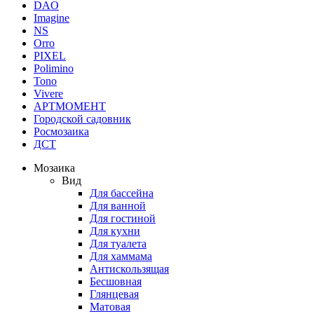
DAO
Imagine
NS
Orro
PIXEL
Polimino
Tono
Vivere
АРТМОМЕНТ
Городской садовник
Росмозаика
ДСТ
Мозаика
Вид
Для бассейна
Для ванной
Для гостиной
Для кухни
Для туалета
Для хаммама
Антискользящая
Бесшовная
Глянцевая
Матовая