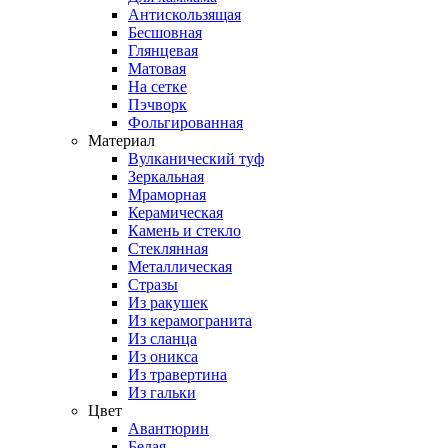
Антискользящая
Бесшовная
Глянцевая
Матовая
На сетке
Пэчворк
Фольгированная
Материал
Вулканический туф
Зеркальная
Мраморная
Керамическая
Камень и стекло
Стеклянная
Металлическая
Стразы
Из ракушек
Из керамогранита
Из сланца
Из оникса
Из травертина
Из гальки
Цвет
Авантюрин
Белая