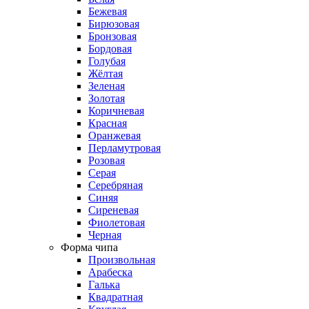
Бежевая
Бирюзовая
Бронзовая
Бордовая
Голубая
Жёлтая
Зеленая
Золотая
Коричневая
Красная
Оранжевая
Перламутровая
Розовая
Серая
Серебряная
Синяя
Сиреневая
Фиолетовая
Черная
Форма чипа
Произвольная
Арабеска
Галька
Квадратная