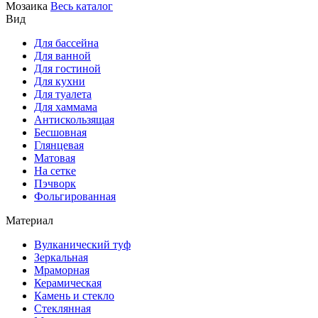
Мозаика
Весь каталог
Вид
Для бассейна
Для ванной
Для гостиной
Для кухни
Для туалета
Для хаммама
Антискользящая
Бесшовная
Глянцевая
Матовая
На сетке
Пэчворк
Фольгированная
Материал
Вулканический туф
Зеркальная
Мраморная
Керамическая
Камень и стекло
Стеклянная