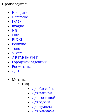
Производитель
Bonaparte
Caramelle
DAO
Imagine
NS
Orro
PIXEL
Polimino
Tono
Vivere
АРТМОМЕНТ
Городской садовник
Росмозаика
ДСТ
Мозаика
Вид
Для бассейна
Для ванной
Для гостиной
Для кухни
Для туалета
Для хаммама