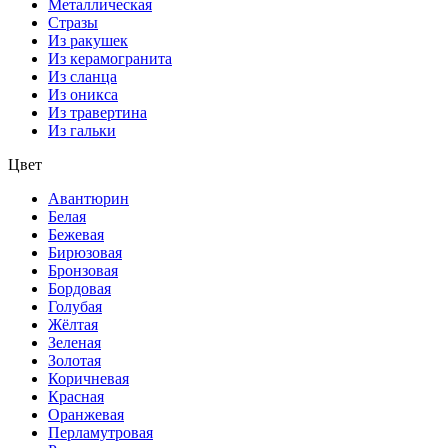
Металлическая
Стразы
Из ракушек
Из керамогранита
Из сланца
Из оникса
Из травертина
Из гальки
Цвет
Авантюрин
Белая
Бежевая
Бирюзовая
Бронзовая
Бордовая
Голубая
Жёлтая
Зеленая
Золотая
Коричневая
Красная
Оранжевая
Перламутровая