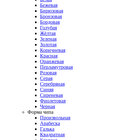
Бежевая
Бирюзовая
Бронзовая
Бордовая
Голубая
Жёлтая
Зеленая
Золотая
Коричневая
Красная
Оранжевая
Перламутровая
Розовая
Серая
Серебряная
Синяя
Сиреневая
Фиолетовая
Черная
Форма чипа
Произвольная
Арабеска
Галька
Квадратная