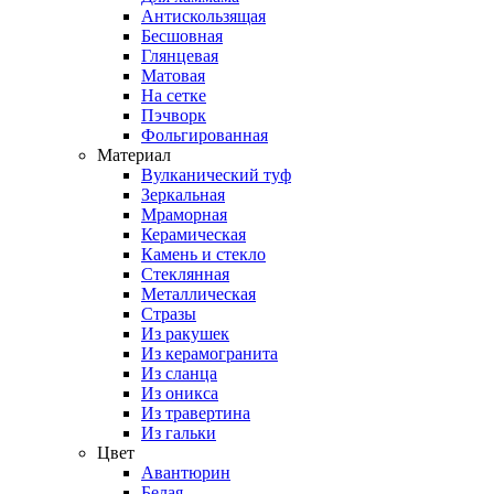
Антискользящая
Бесшовная
Глянцевая
Матовая
На сетке
Пэчворк
Фольгированная
Материал
Вулканический туф
Зеркальная
Мраморная
Керамическая
Камень и стекло
Стеклянная
Металлическая
Стразы
Из ракушек
Из керамогранита
Из сланца
Из оникса
Из травертина
Из гальки
Цвет
Авантюрин
Белая