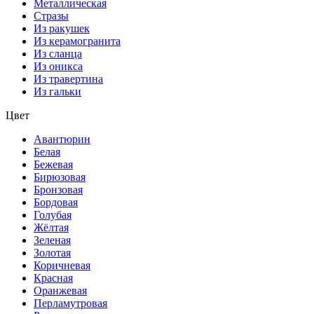
Металлическая
Стразы
Из ракушек
Из керамогранита
Из сланца
Из оникса
Из травертина
Из гальки
Цвет
Авантюрин
Белая
Бежевая
Бирюзовая
Бронзовая
Бордовая
Голубая
Жёлтая
Зеленая
Золотая
Коричневая
Красная
Оранжевая
Перламутровая