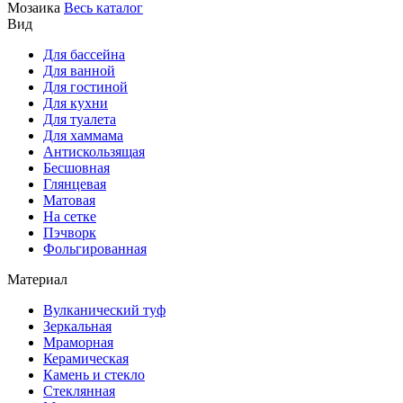
Мозаика
Весь каталог
Вид
Для бассейна
Для ванной
Для гостиной
Для кухни
Для туалета
Для хаммама
Антискользящая
Бесшовная
Глянцевая
Матовая
На сетке
Пэчворк
Фольгированная
Материал
Вулканический туф
Зеркальная
Мраморная
Керамическая
Камень и стекло
Стеклянная