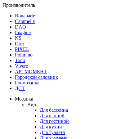
Производитель
Bonaparte
Caramelle
DAO
Imagine
NS
Orro
PIXEL
Polimino
Tono
Vivere
АРТМОМЕНТ
Городской садовник
Росмозаика
ДСТ
Мозаика
Вид
Для бассейна
Для ванной
Для гостиной
Для кухни
Для туалета
Для хаммама