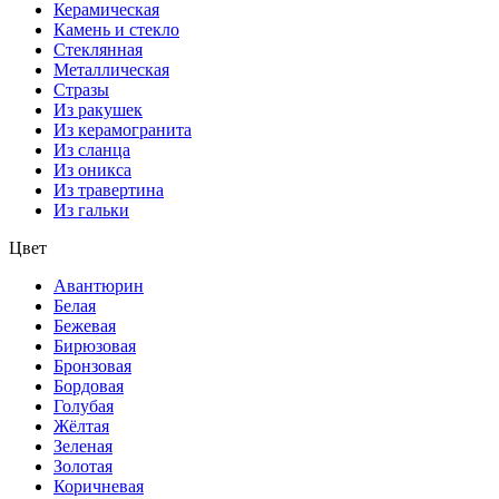
Керамическая
Камень и стекло
Стеклянная
Металлическая
Стразы
Из ракушек
Из керамогранита
Из сланца
Из оникса
Из травертина
Из гальки
Цвет
Авантюрин
Белая
Бежевая
Бирюзовая
Бронзовая
Бордовая
Голубая
Жёлтая
Зеленая
Золотая
Коричневая