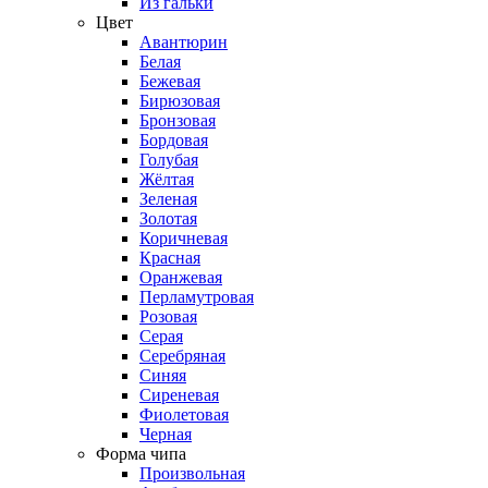
Из гальки
Цвет
Авантюрин
Белая
Бежевая
Бирюзовая
Бронзовая
Бордовая
Голубая
Жёлтая
Зеленая
Золотая
Коричневая
Красная
Оранжевая
Перламутровая
Розовая
Серая
Серебряная
Синяя
Сиреневая
Фиолетовая
Черная
Форма чипа
Произвольная