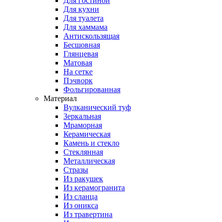
Для гостиной
Для кухни
Для туалета
Для хаммама
Антискользящая
Бесшовная
Глянцевая
Матовая
На сетке
Пэчворк
Фольгированная
Материал
Вулканический туф
Зеркальная
Мраморная
Керамическая
Камень и стекло
Стеклянная
Металлическая
Стразы
Из ракушек
Из керамогранита
Из сланца
Из оникса
Из травертина