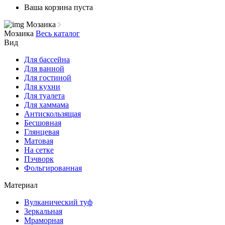
Ваша корзина пуста
Мозаика
Мозаика
Весь каталог
Вид
Для бассейна
Для ванной
Для гостиной
Для кухни
Для туалета
Для хаммама
Антискользящая
Бесшовная
Глянцевая
Матовая
На сетке
Пэчворк
Фольгированная
Материал
Вулканический туф
Зеркальная
Мраморная