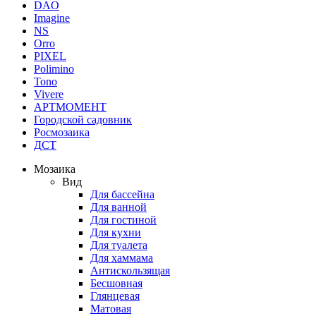
DAO
Imagine
NS
Orro
PIXEL
Polimino
Tono
Vivere
АРТМОМЕНТ
Городской садовник
Росмозаика
ДСТ
Мозаика
Вид
Для бассейна
Для ванной
Для гостиной
Для кухни
Для туалета
Для хаммама
Антискользящая
Бесшовная
Глянцевая
Матовая