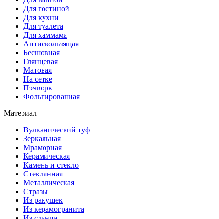
Для гостиной
Для кухни
Для туалета
Для хаммама
Антискользящая
Бесшовная
Глянцевая
Матовая
На сетке
Пэчворк
Фольгированная
Материал
Вулканический туф
Зеркальная
Мраморная
Керамическая
Камень и стекло
Стеклянная
Металлическая
Стразы
Из ракушек
Из керамогранита
Из сланца