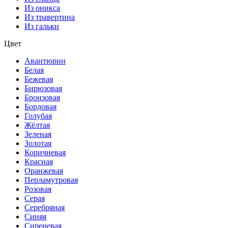
Из оникса
Из травертина
Из гальки
Цвет
Авантюрин
Белая
Бежевая
Бирюзовая
Бронзовая
Бордовая
Голубая
Жёлтая
Зеленая
Золотая
Коричневая
Красная
Оранжевая
Перламутровая
Розовая
Серая
Серебряная
Синяя
Сиреневая