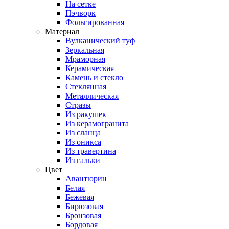
На сетке
Пэчворк
Фольгированная
Материал
Вулканический туф
Зеркальная
Мраморная
Керамическая
Камень и стекло
Стеклянная
Металлическая
Стразы
Из ракушек
Из керамогранита
Из сланца
Из оникса
Из травертина
Из гальки
Цвет
Авантюрин
Белая
Бежевая
Бирюзовая
Бронзовая
Бордовая