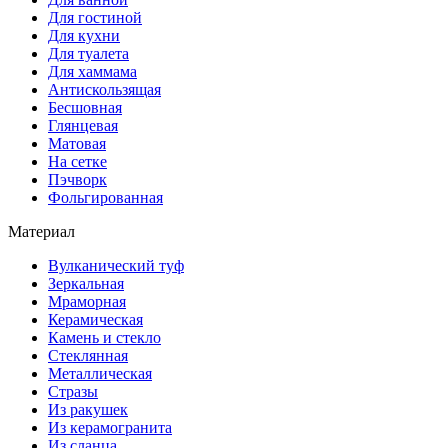
Для гостиной
Для кухни
Для туалета
Для хаммама
Антискользящая
Бесшовная
Глянцевая
Матовая
На сетке
Пэчворк
Фольгированная
Материал
Вулканический туф
Зеркальная
Мраморная
Керамическая
Камень и стекло
Стеклянная
Металлическая
Стразы
Из ракушек
Из керамогранита
Из сланца