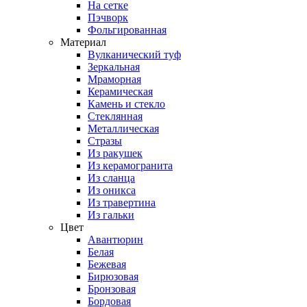
На сетке
Пэчворк
Фольгированная
Материал
Вулканический туф
Зеркальная
Мраморная
Керамическая
Камень и стекло
Стеклянная
Металлическая
Стразы
Из ракушек
Из керамогранита
Из сланца
Из оникса
Из травертина
Из гальки
Цвет
Авантюрин
Белая
Бежевая
Бирюзовая
Бронзовая
Бордовая