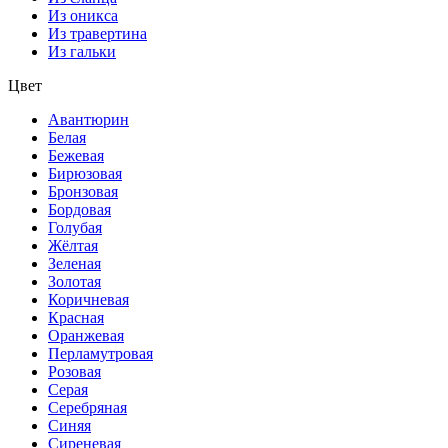
Из оникса
Из травертина
Из гальки
Цвет
Авантюрин
Белая
Бежевая
Бирюзовая
Бронзовая
Бордовая
Голубая
Жёлтая
Зеленая
Золотая
Коричневая
Красная
Оранжевая
Перламутровая
Розовая
Серая
Серебряная
Синяя
Сиреневая