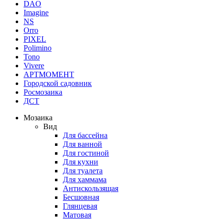
DAO
Imagine
NS
Orro
PIXEL
Polimino
Tono
Vivere
АРТМОМЕНТ
Городской садовник
Росмозаика
ДСТ
Мозаика
Вид
Для бассейна
Для ванной
Для гостиной
Для кухни
Для туалета
Для хаммама
Антискользящая
Бесшовная
Глянцевая
Матовая