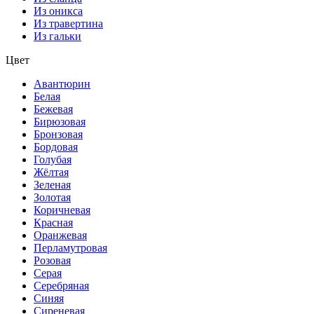
Из оникса
Из травертина
Из гальки
Цвет
Авантюрин
Белая
Бежевая
Бирюзовая
Бронзовая
Бордовая
Голубая
Жёлтая
Зеленая
Золотая
Коричневая
Красная
Оранжевая
Перламутровая
Розовая
Серая
Серебряная
Синяя
Сиреневая