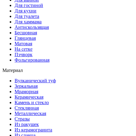
Для гостиной
Для кухни
Для туалета
Для хаммама
Антискользящая
Бесшовная
Глянцевая
Матовая
На сетке
Пэчворк
Фольгированная
Материал
Вулканический туф
Зеркальная
Мраморная
Керамическая
Камень и стекло
Стеклянная
Металлическая
Стразы
Из ракушек
Из керамогранита
Из сланца