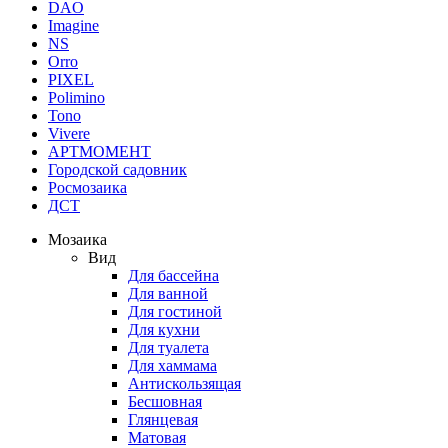
DAO
Imagine
NS
Orro
PIXEL
Polimino
Tono
Vivere
АРТМОМЕНТ
Городской садовник
Росмозаика
ДСТ
Мозаика
Вид
Для бассейна
Для ванной
Для гостиной
Для кухни
Для туалета
Для хаммама
Антискользящая
Бесшовная
Глянцевая
Матовая