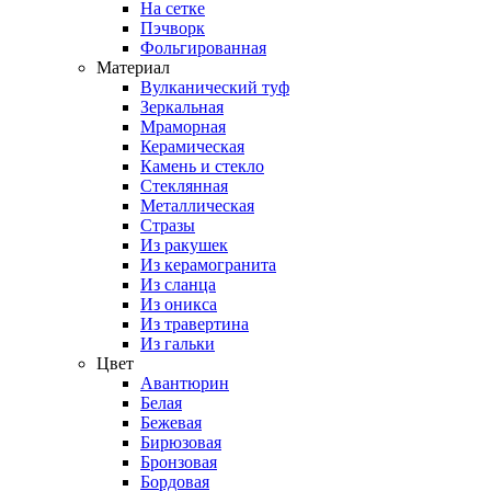
На сетке
Пэчворк
Фольгированная
Материал
Вулканический туф
Зеркальная
Мраморная
Керамическая
Камень и стекло
Стеклянная
Металлическая
Стразы
Из ракушек
Из керамогранита
Из сланца
Из оникса
Из травертина
Из гальки
Цвет
Авантюрин
Белая
Бежевая
Бирюзовая
Бронзовая
Бордовая