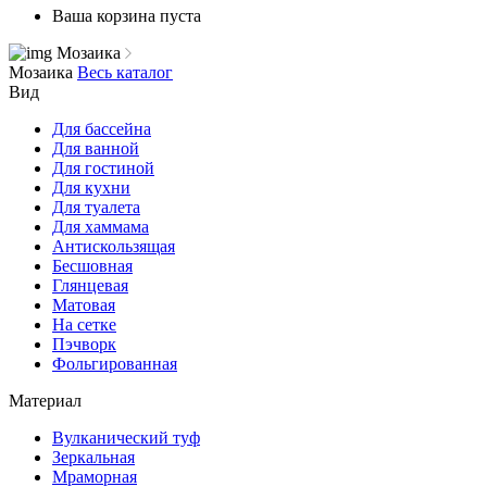
Ваша корзина пуста
Мозаика
Мозаика
Весь каталог
Вид
Для бассейна
Для ванной
Для гостиной
Для кухни
Для туалета
Для хаммама
Антискользящая
Бесшовная
Глянцевая
Матовая
На сетке
Пэчворк
Фольгированная
Материал
Вулканический туф
Зеркальная
Мраморная