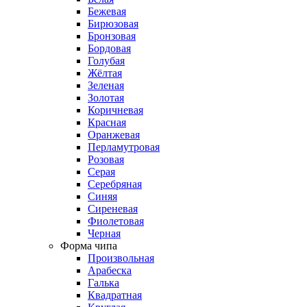
Бежевая
Бирюзовая
Бронзовая
Бордовая
Голубая
Жёлтая
Зеленая
Золотая
Коричневая
Красная
Оранжевая
Перламутровая
Розовая
Серая
Серебряная
Синяя
Сиреневая
Фиолетовая
Черная
Форма чипа
Произвольная
Арабеска
Галька
Квадратная