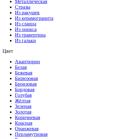
Металлическая
Стразы
Из ракушек
Из керамогранита
Из сланца
Из оникса
Из травертина
Из гальки
Цвет
Авантюрин
Белая
Бежевая
Бирюзовая
Бронзовая
Бордовая
Голубая
Жёлтая
Зеленая
Золотая
Коричневая
Красная
Оранжевая
Перламутровая