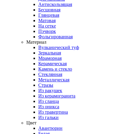
Антискользящая
Бесшовная
Глянцевая
Матовая
На сетке
Пэчворк
Фольгированная
Материал
Вулканический туф
Зеркальная
Мраморная
Керамическая
Камень и стекло
Стеклянная
Металлическая
Стразы
Из ракушек
Из керамогранита
Из сланца
Из оникса
Из травертина
Из гальки
Цвет
Авантюрин
Белая