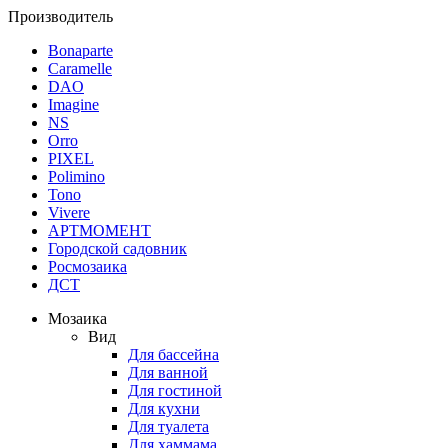
Производитель
Bonaparte
Caramelle
DAO
Imagine
NS
Orro
PIXEL
Polimino
Tono
Vivere
АРТМОМЕНТ
Городской садовник
Росмозаика
ДСТ
Мозаика
Вид
Для бассейна
Для ванной
Для гостиной
Для кухни
Для туалета
Для хаммама