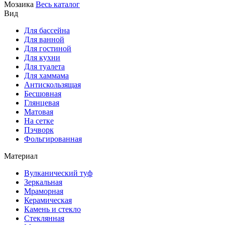
Мозаика
Весь каталог
Вид
Для бассейна
Для ванной
Для гостиной
Для кухни
Для туалета
Для хаммама
Антискользящая
Бесшовная
Глянцевая
Матовая
На сетке
Пэчворк
Фольгированная
Материал
Вулканический туф
Зеркальная
Мраморная
Керамическая
Камень и стекло
Стеклянная