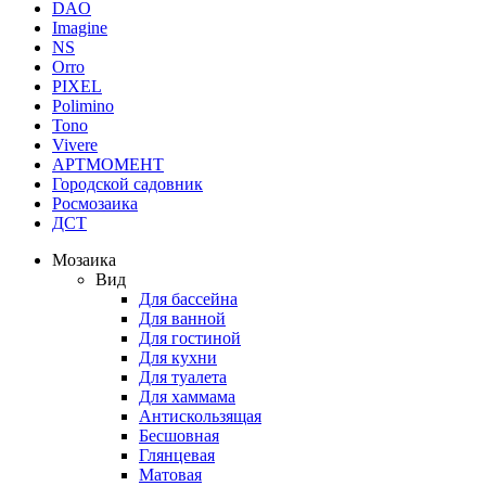
DAO
Imagine
NS
Orro
PIXEL
Polimino
Tono
Vivere
АРТМОМЕНТ
Городской садовник
Росмозаика
ДСТ
Мозаика
Вид
Для бассейна
Для ванной
Для гостиной
Для кухни
Для туалета
Для хаммама
Антискользящая
Бесшовная
Глянцевая
Матовая