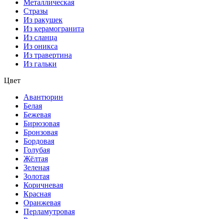
Металлическая
Стразы
Из ракушек
Из керамогранита
Из сланца
Из оникса
Из травертина
Из гальки
Цвет
Авантюрин
Белая
Бежевая
Бирюзовая
Бронзовая
Бордовая
Голубая
Жёлтая
Зеленая
Золотая
Коричневая
Красная
Оранжевая
Перламутровая