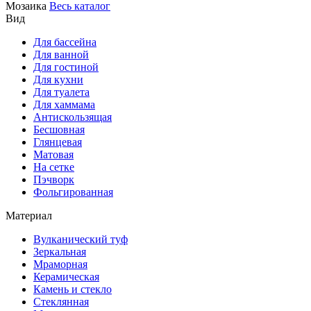
Мозаика
Весь каталог
Вид
Для бассейна
Для ванной
Для гостиной
Для кухни
Для туалета
Для хаммама
Антискользящая
Бесшовная
Глянцевая
Матовая
На сетке
Пэчворк
Фольгированная
Материал
Вулканический туф
Зеркальная
Мраморная
Керамическая
Камень и стекло
Стеклянная