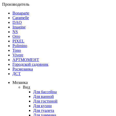
Производитель
Bonaparte
Caramelle
DAO
Imagine
NS
Orro
PIXEL
Polimino
Tono
Vivere
АРТМОМЕНТ
Городской садовник
Росмозаика
ДСТ
Мозаика
Вид
Для бассейна
Для ванной
Для гостиной
Для кухни
Для туалета
Для хаммама