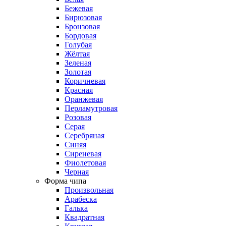
Бежевая
Бирюзовая
Бронзовая
Бордовая
Голубая
Жёлтая
Зеленая
Золотая
Коричневая
Красная
Оранжевая
Перламутровая
Розовая
Серая
Серебряная
Синяя
Сиреневая
Фиолетовая
Черная
Форма чипа
Произвольная
Арабеска
Галька
Квадратная