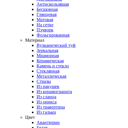
Антискользящая
Бесшовная
Глянцевая
Матовая
На сетке
Пэчворк
Фольгированная
Материал
Вулканический туф
Зеркальная
Мраморная
Керамическая
Камень и стекло
Стеклянная
Металлическая
Стразы
Из ракушек
Из керамогранита
Из сланца
Из оникса
Из травертина
Из гальки
Цвет
Авантюрин
Белая