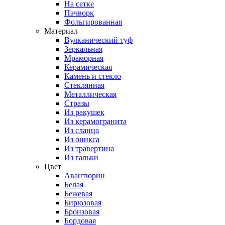
На сетке
Пэчворк
Фольгированная
Материал
Вулканический туф
Зеркальная
Мраморная
Керамическая
Камень и стекло
Стеклянная
Металлическая
Стразы
Из ракушек
Из керамогранита
Из сланца
Из оникса
Из травертина
Из гальки
Цвет
Авантюрин
Белая
Бежевая
Бирюзовая
Бронзовая
Бордовая