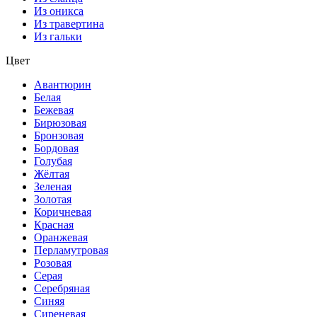
Из оникса
Из травертина
Из гальки
Цвет
Авантюрин
Белая
Бежевая
Бирюзовая
Бронзовая
Бордовая
Голубая
Жёлтая
Зеленая
Золотая
Коричневая
Красная
Оранжевая
Перламутровая
Розовая
Серая
Серебряная
Синяя
Сиреневая