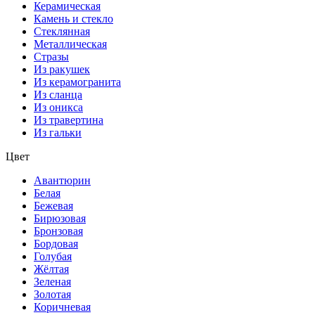
Керамическая
Камень и стекло
Стеклянная
Металлическая
Стразы
Из ракушек
Из керамогранита
Из сланца
Из оникса
Из травертина
Из гальки
Цвет
Авантюрин
Белая
Бежевая
Бирюзовая
Бронзовая
Бордовая
Голубая
Жёлтая
Зеленая
Золотая
Коричневая