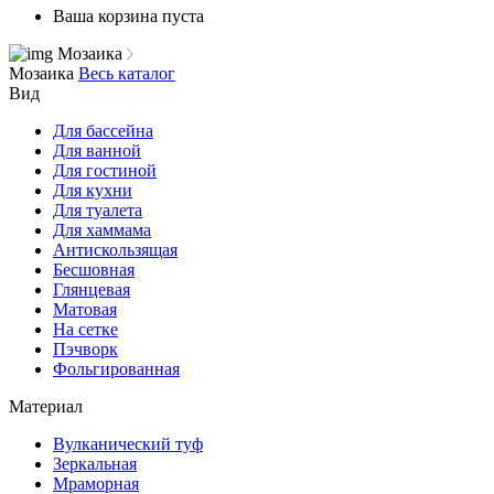
Ваша корзина пуста
Мозаика
Мозаика
Весь каталог
Вид
Для бассейна
Для ванной
Для гостиной
Для кухни
Для туалета
Для хаммама
Антискользящая
Бесшовная
Глянцевая
Матовая
На сетке
Пэчворк
Фольгированная
Материал
Вулканический туф
Зеркальная
Мраморная