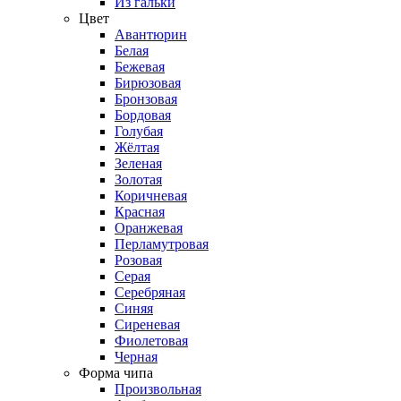
Из гальки
Цвет
Авантюрин
Белая
Бежевая
Бирюзовая
Бронзовая
Бордовая
Голубая
Жёлтая
Зеленая
Золотая
Коричневая
Красная
Оранжевая
Перламутровая
Розовая
Серая
Серебряная
Синяя
Сиреневая
Фиолетовая
Черная
Форма чипа
Произвольная