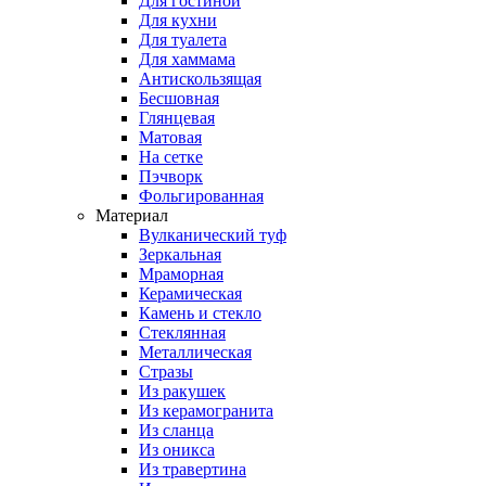
Для гостиной
Для кухни
Для туалета
Для хаммама
Антискользящая
Бесшовная
Глянцевая
Матовая
На сетке
Пэчворк
Фольгированная
Материал
Вулканический туф
Зеркальная
Мраморная
Керамическая
Камень и стекло
Стеклянная
Металлическая
Стразы
Из ракушек
Из керамогранита
Из сланца
Из оникса
Из травертина